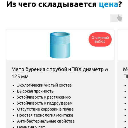
Из чего складывается
цена
?
Отличный
выбор
Метр бурения с трубой нПВХ диаметр ⌀
М
125 мм
П
Экологически чистый состав
Высокая прочность
Устойчивость к растяжению
Устойчивость к гидроударам
Отсутствие коррозии в почве
Простая технология монтажа
Антибактериальные свойства
Гарантия 5 лет