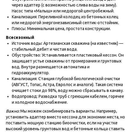
через адаптер (с возможностью слива воды на зиму).
Насос типа «Малыш» или недорогой центробежный.
Канализация: Переливной колодец из бетонных колец
или недорогой энергонезависимый септик-отстойник.
Плюсы: Минимальная цена, простота конструкции.
Всесезонный
Источник воды: Артезианская скважина (на известняк) —
стабильный дебит и чистая вода.
Обустройство: Устанавливается пластиковый кессон. Он
защищает устье скважины от промерзания и грунтовых
вод. Внутри размещается автоматика и
гидроаккумулятор.
Канализация: Станция глубокой биологической очистки
(АВГУСТ, Топас, Астра, Евролос и аналоги). Такая система
очищает стоки до 98%, воду можно сбрасывать в канаву.
Водопровод: Разводка труб с греющим кабелем, горячее
и холодное водоснабжение.
Важно:
Мы можем скомбинировать варианты. Например,
установить адаптер вместо кессона для экономии места, но
поставить мощную станцию биоочистки, если на участке
высокий уровень грунтовых вод и бетонные кольца ставить