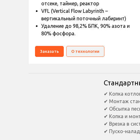
отсеке, таймер, реактор
VFL (Vertical Flow Labyrinth –
вертикальный поточный лабиринт)
Удаление до 98,2% БПК, 90% азота и
80% фосфора.
Заказать
О технологии
Стандартн
✔ Копка котло
✔ Монтаж ста
✔ Обсыпка пе
✔ Копка и мон
✔ Врезка в си
✔ Пуско-нала