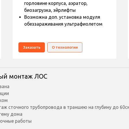
горловине корпуса, аэратор,
биозагрузка, эйрлифты
Возможна доп. установка модуля
обеззараживания ультрафиолетом
Заказать
О технологии
ый монтаж ЛОС
вана
нции
ском
таж сточного трубопровода в траншею на глубину до 60с
стему дома
дочные работы