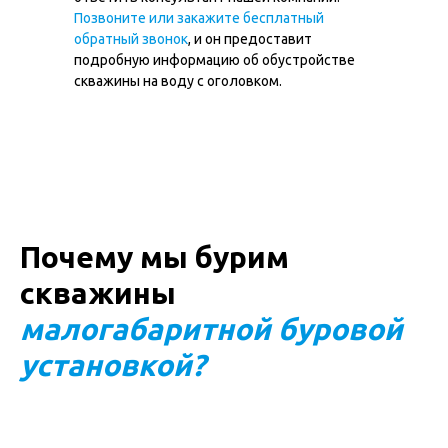
ОГРН ИП 322508100234679
Позвоните или закажите бесплатный
ИНН 504910686985
обратный звонок
, и он предоставит
подробную информацию об обустройстве
Политика в отношении обработки cookie-
скважины на воду с оголовком.
файлов
Согласие на обработку персональных данных
Политика конфиденциальности
© 2012-2025 МГБУ Мастер
Все права защищены. Копирование и использование
информации с сайта без согласия владельца запрещены
и преследуется по закону
Почему мы бурим
скважины
малогабаритной буровой
установкой?