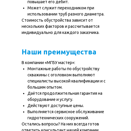
повышает его дебит.
Может служит переходником при
использовании труб разного диаметра.
Стоимость обустройства зависит от
нескольких факторов и рассчитывается
индивидуально для каждого заказчика.
О нас
Наши работы
Услуги
МГБУ техника
Наши преимущества
Цены
Вопрос-ответ
В компании «МГБУ мастер»:
Контакты
Карта глубин
Монтажные работы по обустройству
скважины с оголовком выполняют
специалисты высокой квалификации и с
Бурение скважин
большим опытом.
в Московской
области
Даётся продолжительная гарантия на
оборудование и услугу.
Действуют доступные цены.
Выполняется сервисное обслуживание
гидротехнических сооружений.
+7 (499) 348-84-34
Остались вопросы? На них всегда готов
ИП Середа Илья Сергеевич
ответить консультант нашей компании.