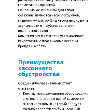
герметичной крышкой.
Основным оснащением для такой
скважины являются насос погружной,
гидроаккумулятор. Вид насоса выбирают в
зависимости от глубины залегания
О нас
Наши работы
водоносного слоя.
Компания «МГБУ мастер» устанавливает
Услуги
МГБУ техника
качественные пластиковые кессоны
Цены
Вопрос-ответ
бренда «Экобат».
Контакты
Карта глубин
Преимущества
кессонного
Бурение скважин
обустройства
в Московской
области
Среди наиболее значимых стоит
отметить:
Компактное размещение оборудования
для водопровода в одной камере, не
+7 (499) 348-84-34
затрагивая дом, в который следует
ИП Середа Илья Сергеевич
только провести трубу и насосный