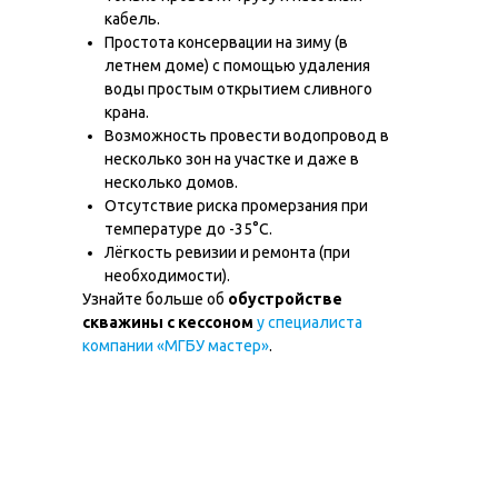
ОГРН ИП 322508100234679
кабель.
ИНН 504910686985
Простота консервации на зиму (в
летнем доме) с помощью удаления
Политика в отношении обработки cookie-
воды простым открытием сливного
файлов
Согласие на обработку персональных данных
крана.
Политика конфиденциальности
Возможность провести водопровод в
© 2012-2025 МГБУ Мастер
несколько зон на участке и даже в
Все права защищены. Копирование и использование
несколько домов.
информации с сайта без согласия владельца запрещены
и преследуется по закону
Отсутствие риска промерзания при
температуре до -35°C.
Лёгкость ревизии и ремонта (при
необходимости).
Узнайте больше об
обустройстве
скважины с кессоном
у специалиста
компании «МГБУ мастер»
.