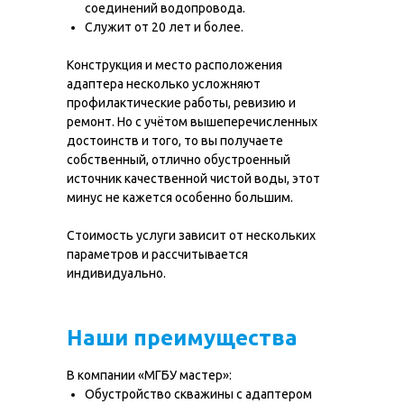
соединений водопровода.
Служит от 20 лет и более.
Конструкция и место расположения
адаптера несколько усложняют
профилактические работы, ревизию и
ремонт. Но с учётом вышеперечисленных
достоинств и того, то вы получаете
собственный, отлично обустроенный
источник качественной чистой воды, этот
минус не кажется особенно большим.
О нас
Наши работы
Услуги
МГБУ техника
Стоимость услуги зависит от нескольких
Цены
Вопрос-ответ
параметров и рассчитывается
индивидуально.
Контакты
Карта глубин
Наши преимущества
Бурение скважин
в Московской
области
В компании «МГБУ мастер»:
Обустройство скважины с адаптером