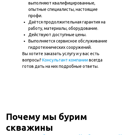
выполняют квалифицированные,
опытные специалисты, настоящие
+7 (499) 348-84-34
профи.
Даётся продолжительная гарантия на
ИП Середа Илья Сергеевич
работу, материалы, оборудование.
ОГРН ИП 322508100234679
Действуют доступные цены.
ИНН 504910686985
Выполняется сервисное обслуживание
гидротехнических сооружений.
Политика в отношении обработки cookie-
файлов
Согласие на обработку персональных данных
Вы хотите заказать услугу и у вас есть
Политика конфиденциальности
вопросы?
Консультант компании
всегда
готов дать на них подробные ответы.
© 2012-2025 МГБУ Мастер
Все права защищены. Копирование и использование
информации с сайта без согласия владельца запрещены
и преследуется по закону
Почему мы бурим
скважины