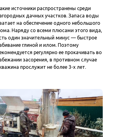
акие источники распространены среди
агородных дачных участков. Запаса воды
ватает на обеспечение одного небольшого
ома. Наряду со всеми плюсами этого вида,
сть один значительный минус — быстрое
абивание глиной и илом. Поэтому
екомендуется регулярно ее прокачивать во
збежании засорения, в противном случае
кважина прослужит не более 3-х лет.