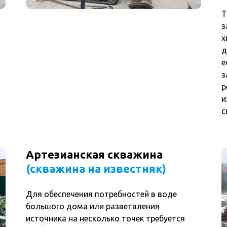
Т
з
х
д
е
з
р
и
с
Артезианская скважина
(скважина на известняк)
Для обеспечения потребностей в воде
большого дома или разветвления
источника на несколько точек требуется