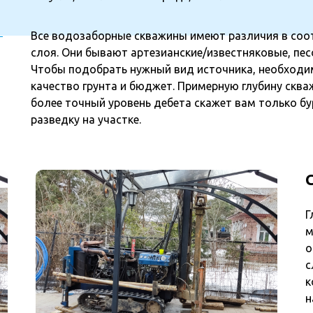
Все водозаборные скважины имеют различия в соо
слоя. Они бывают артезианские/известняковые, пе
Чтобы подобрать нужный вид источника, необходи
качество грунта и бюджет. Примерную глубину сква
более точный уровень дебета скажет вам только 
разведку на участке.
Г
м
о
с
к
н