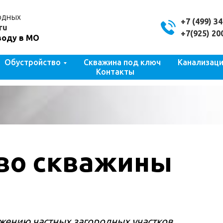
ходных
+7 (499) 3
ru
+7(925) 20
воду в МО
Обустройство
Скважина под ключ
Канализац
Контакты
во скважины
жению частных загородных участков.