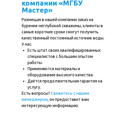
+7 (499) 348-84-34
компании «МГБУ
Мастер»
ИП Середа Илья Сергеевич
ОГРН ИП 322508100234679
Размещая в нашей компании заказ на
ИНН 504910686985
бурение неглубокой скважины, клиенты в
самые короткие сроки смогут получить
Политика в отношении обработки cookie-
файлов
Согласие на обработку персональных данных
качественный постоянный источник воды.
Политика конфиденциальности
У нас:
Есть штат своих квалифицированных
© 2012-2025 МГБУ Мастер
специалистов с большим опытом
Все права защищены. Копирование и использование
информации с сайта без согласия владельца запрещены
работы.
и преследуется по закону
Применяются материалы и
оборудование высокого качества.
Даётся продолжительная гарантия на
услугу.
Есть вопросы?
Свяжитесь с нашим
менеджером
, он предоставит вам
интересующую информацию.