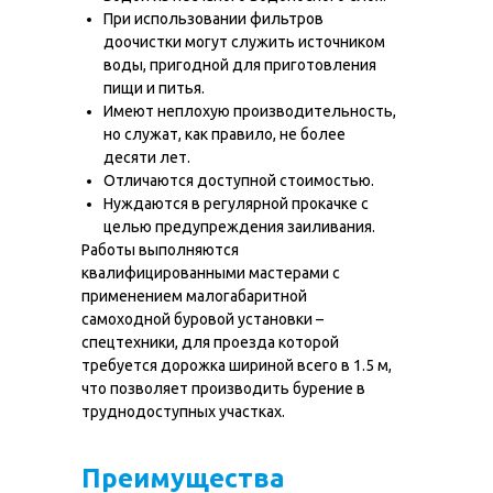
При использовании фильтров
доочистки могут служить источником
воды, пригодной для приготовления
пищи и питья.
Имеют неплохую производительность,
но служат, как правило, не более
десяти лет.
Отличаются доступной стоимостью.
О нас
Наши работы
Нуждаются в регулярной прокачке с
Услуги
МГБУ техника
целью предупреждения заиливания.
Работы выполняются
Цены
Вопрос-ответ
квалифицированными мастерами с
Контакты
Карта глубин
применением малогабаритной
самоходной буровой установки –
спецтехники, для проезда которой
Бурение скважин
требуется дорожка шириной всего в 1.5 м,
в Московской
что позволяет производить бурение в
области
труднодоступных участках.
Преимущества