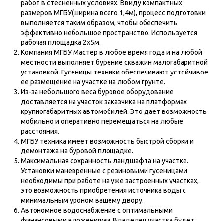
работ в стесненных условиях. Ввиду компактных
размеров МГБУ(ширина всего 1,4м), процесс подготовки
+7 (499) 348-84-34
выполняется таким образом, чтобы обеспечить
эффективно небольшое пространство. Используется
ИП Середа Илья Сергеевич
рабочая площадка 2х5м.
ОГРН ИП 322508100234679
Компания МГБУ Мастер в любое время года и на любой
ИНН 504910686985
местности выполняет бурение скважин малогабаритной
Политика в отношении обработки cookie-
установкой. Гусеницы техники обеспечивают устойчивое
файлов
Согласие на обработку персональных данных
ее размещение на участке на любом грунте.
Политика конфиденциальности
Из-за небольшого веса буровое оборудование
доставляется на участок заказчика на платформах
© 2012-2025 МГБУ Мастер
крупногабаритных автомобилей. Это дает возможность
Все права защищены. Копирование и использование
информации с сайта без согласия владельца запрещены
мобильно и оперативно перемещаться на любые
и преследуется по закону
расстояния.
МГБУ техника имеет возможность быстрой сборки и
демонтажа на буровой площадке.
Максимальная сохранность ландшафта на участке.
Установки маневренные с резиновыми гусеницами
необходимы при работе на уже застроенных участках,
это возможность приобретения источника воды с
минимальным уроном вашему двору.
Автономное водоснабжение с оптимальными
финансовыми вложениями. Владелец участка будет