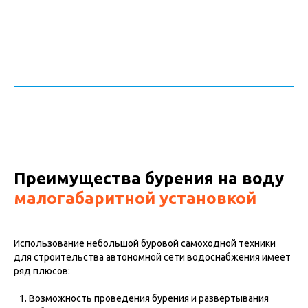
О нас
Наши работы
Услуги
МГБУ техника
Преимущества бурения на воду
Цены
Вопрос-ответ
малогабаритной установкой
Контакты
Карта глубин
Использование небольшой буровой самоходной техники
Бурение скважин
для строительства автономной сети водоснабжения имеет
в Московской
области
ряд плюсов:
Возможность проведения бурения и развертывания