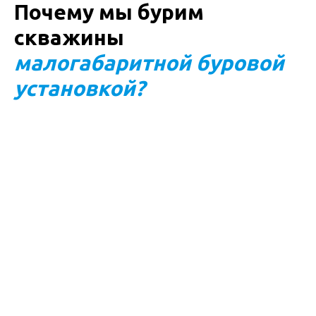
Почему мы бурим
и преследуется по закону
скважины
малогабаритной буровой
установкой?