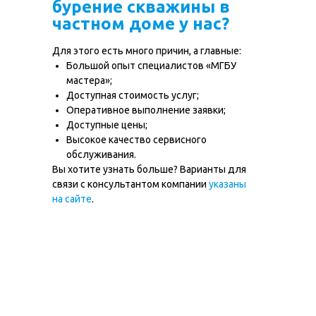
бурение скважины в
Цены
Вопрос-ответ
частном доме у нас?
Контакты
Карта глубин
Для этого есть много причин, а главные:
Большой опыт специалистов «МГБУ
Бурение скважин
мастера»;
в Московской
Доступная стоимость услуг;
области
Оперативное выполнение заявки;
Доступные цены;
Высокое качество сервисного
обслуживания.
+7 (499) 348-84-34
Вы хотите узнать больше? Варианты для
связи с консультантом компании
указаны
ИП Середа Илья Сергеевич
на сайте
.
ОГРН ИП 322508100234679
ИНН 504910686985
Политика в отношении обработки cookie-
файлов
Согласие на обработку персональных данных
Политика конфиденциальности
© 2012-2025 МГБУ Мастер
Все права защищены. Копирование и использование
информации с сайта без согласия владельца запрещены