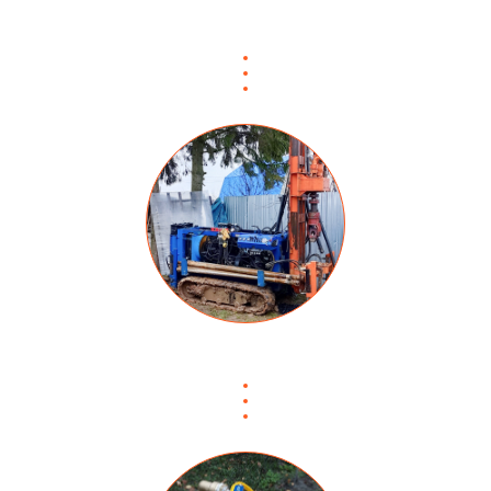
О нас
Наши работы
Услуги
МГБУ техника
Цены
Вопрос-ответ
Контакты
Карта глубин
Бурение скважин
в Московской
области