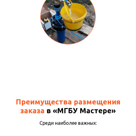
+7 (499) 348-84-34
ИП Середа Илья Сергеевич
ОГРН ИП 322508100234679
ИНН 504910686985
Политика в отношении обработки cookie-
файлов
Согласие на обработку персональных данных
Политика конфиденциальности
© 2012-2025 МГБУ Мастер
Все права защищены. Копирование и использование
информации с сайта без согласия владельца запрещены
и преследуется по закону
Преимущества размещения
заказа
в «МГБУ Мастере»
Среди наиболее важных: