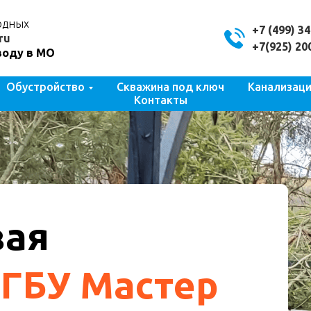
ходных
+7 (499) 3
ru
+7(925) 20
воду в МО
Обустройство
Скважина под ключ
Канализац
Контакты
вая
ГБУ Мастер