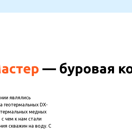
астер
— буровая к
нии являлись
ка геотермальных DX-
еотермальных медных
 с чем к нам стали
ия скважин на воду. С