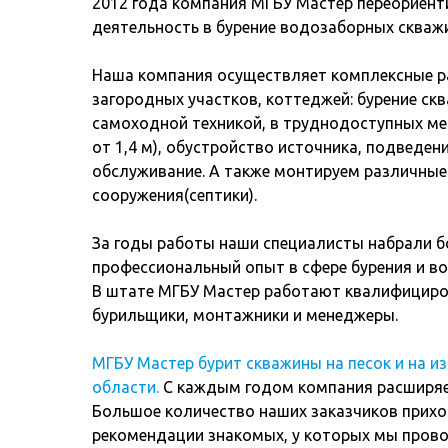
2012 года компания МГБУ Мастер переориен
деятельность в бурение водозаборных скваж
Наша компания осуществляет комплексные 
загородных участков, коттеджей: бурение с
самоходной техникой, в труднодоступных ме
от 1,4 м), обустройство источника, подведен
обслуживание. А также монтируем различны
сооружения(септики).
За годы работы наши специалисты набрали 
профессиональный опыт в сфере бурения и в
В штате МГБУ Мастер работают квалифициро
бурильщики, монтажники и менеджеры.
МГБУ Мастер бурит скважины на песок и на и
области.
С каждым годом компания расширяет
Большое количество наших заказчиков прихо
рекомендации знакомых, у которых мы пров