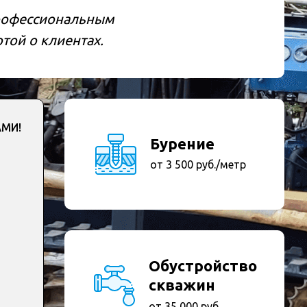
рофессиональным
той о клиентах.
АМИ!
Бурение
от 3 500 руб./метр
Обустройство
скважин
от 35 000 руб.