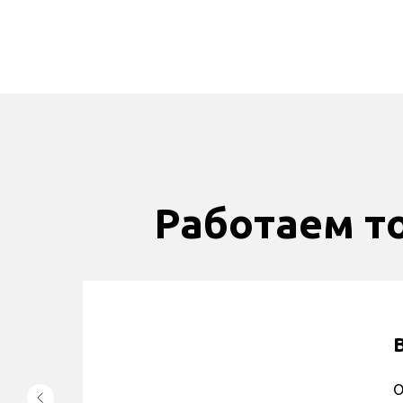
Работаем т
О