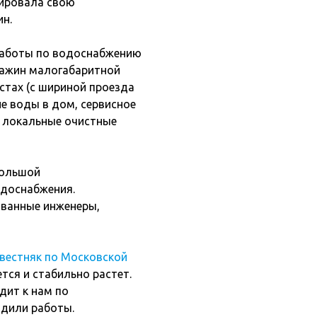
тировала свою
ин.
работы по водоснабжению
кважин малогабаритной
стах (с шириной проезда
ие воды в дом, сервисное
е локальные очистные
большой
одоснабжения.
ванные инженеры,
звестняк по Московской
ся и стабильно растет.
дит к нам по
одили работы.