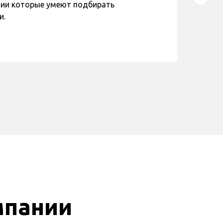
нии которые умеют подбирать
и.
мпании