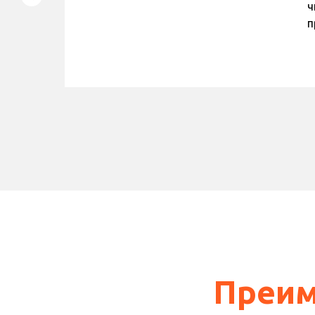
ч
я
п
Преим